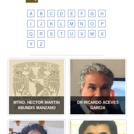
A
B
C
D
E
F
G
H
I
J
K
L
M
N
O
P
Q
R
S
T
U
V
W
X
Y
Z
MTRO. HECTOR MARTIN
DR RICARDO ACEVES
ABUNDIS MANZANO
GARCIA