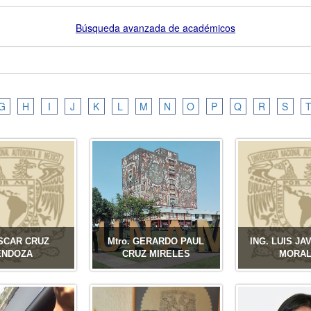
G
H
I
J
K
L
M
N
O
P
Q
R
S
OSCAR CRUZ
Mtro. GERARDO PAUL
ING. LUIS JA
ENDOZA
CRUZ MIRELES
MORA