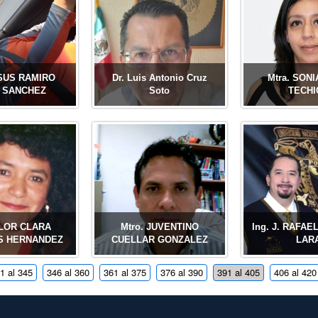
SUS RAMIRO
Dr. Luis Antonio Cruz
Mtra. SON
 SANCHEZ
Soto
TECHI
FLOR CLARA
Mtro. JUVENTINO
Ing. J. RAFA
S HERNANDEZ
CUELLAR GONZALEZ
LAR
1 al 345
346 al 360
361 al 375
376 al 390
391 al 405
406 al 420