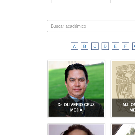
A
B
C
D
E
F
Dr. OLIVERIO CRUZ
M.I. 
MEJIA
M