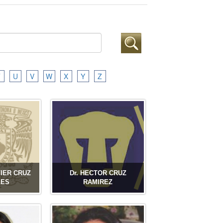
T
U
V
W
X
Y
Z
VIER CRUZ
Dr. HECTOR CRUZ
LES
RAMIREZ