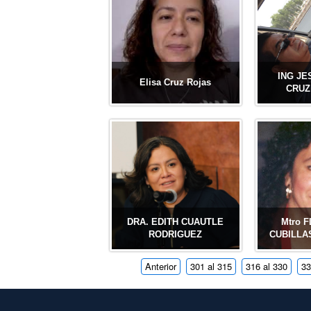
ING JE
Elisa Cruz Rojas
CRUZ
DRA. EDITH CUAUTLE
Mtro 
RODRIGUEZ
CUBILLA
Anterior
301 al 315
316 al 330
33