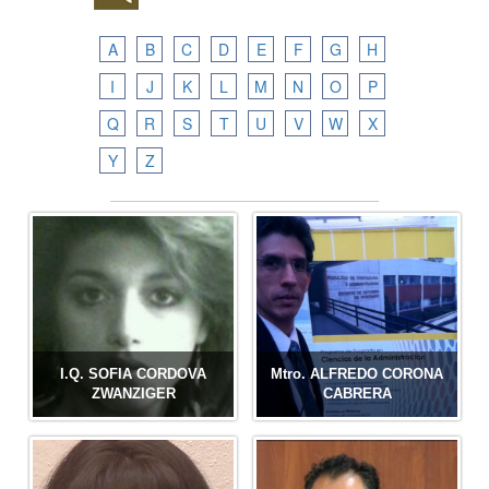
A
B
C
D
E
F
G
H
I
J
K
L
M
N
O
P
Q
R
S
T
U
V
W
X
Y
Z
I.Q. SOFIA CORDOVA
Mtro. ALFREDO CORONA
ZWANZIGER
CABRERA