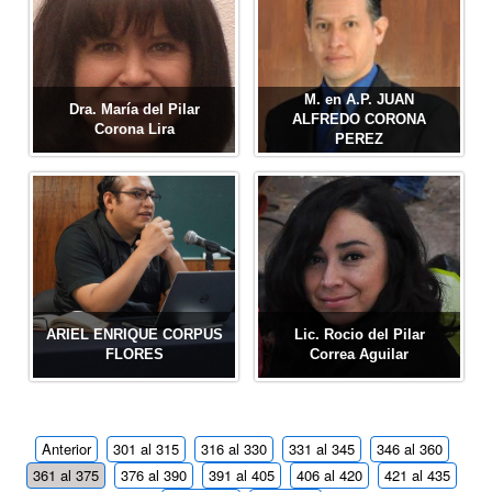
M. en A.P. JUAN
Dra. María del Pilar
ALFREDO CORONA
Corona Lira
PEREZ
ARIEL ENRIQUE CORPUS
Lic. Rocio del Pilar
FLORES
Correa Aguilar
Anterior
301 al 315
316 al 330
331 al 345
346 al 360
361 al 375
376 al 390
391 al 405
406 al 420
421 al 435