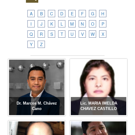
A
B
C
D
E
F
G
H
I
J
K
L
M
N
O
P
Q
R
S
T
U
V
W
X
Y
Z
Dr. Marcos M. Chávez
Lic. MARIA IMELDA
Cano
CHAVEZ CASTILLO