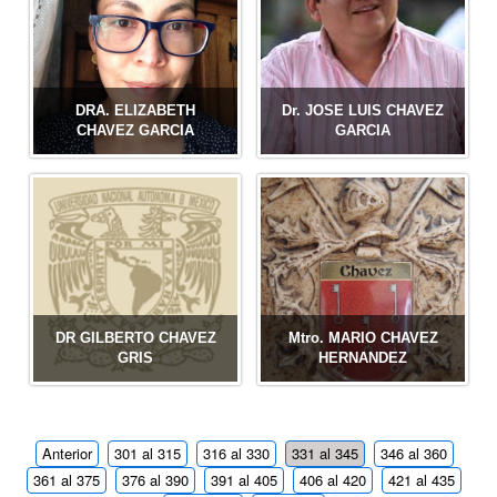
DRA. ELIZABETH
Dr. JOSE LUIS CHAVEZ
CHAVEZ GARCIA
GARCIA
DR GILBERTO CHAVEZ
Mtro. MARIO CHAVEZ
GRIS
HERNANDEZ
Anterior
301 al 315
316 al 330
331 al 345
346 al 360
361 al 375
376 al 390
391 al 405
406 al 420
421 al 435