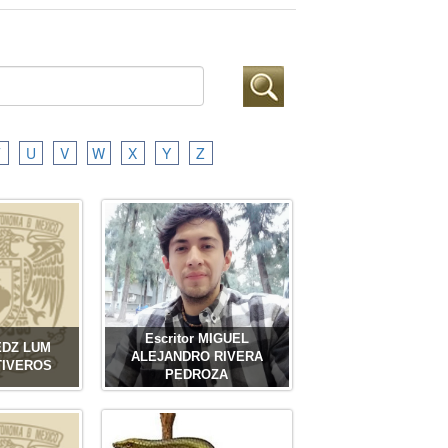
T
U
V
W
X
Y
Z
Escritor MIGUEL
EDZ LUM
ALEJANDRO RIVERA
TIVEROS
PEDROZA