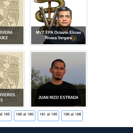
RIVERA
MVZ EPA Octavio Eliceo
UEZ
Rivera Vergara
RIVEROS
JUAN RIZO ESTRADA
AS
al 165
166 al 180
181 al 195
196 al 198