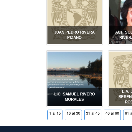
JUAN PEDRO RIVERA
ACT. SO
PIZANO
RIVER
L.A.
LIC. SAMUEL RIVERO
BEREN
MORALES
RO
1 al 15
16 al 30
31 al 45
46 al 60
61 a