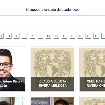
G
H
I
J
K
L
M
N
O
P
Q
R
S
s Arturo Rivera
CLAUDIA JULIETA
XHEL HA H
León
RIVERA MENDOZA
RIVERA ON