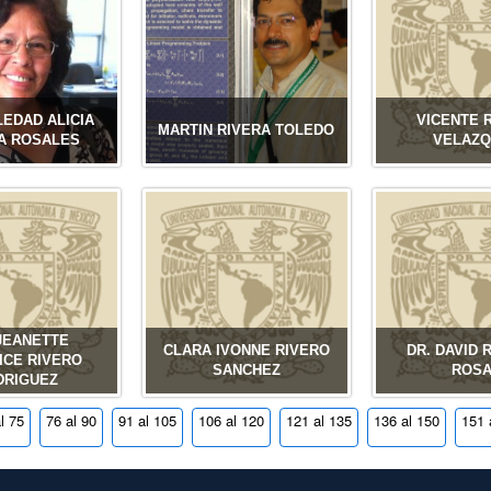
LEDAD ALICIA
VICENTE 
MARTIN RIVERA TOLEDO
A ROSALES
VELAZQ
 JEANETTE
CLARA IVONNE RIVERO
DR. DAVID 
ICE RIVERO
SANCHEZ
ROS
DRIGUEZ
l 75
76 al 90
91 al 105
106 al 120
121 al 135
136 al 150
151 