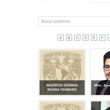
A
B
C
D
E
F
MAURICIO GERMAN
Mtro. Jesú
RIVERA FERREIRO