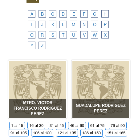
A
B
C
D
E
F
G
H
I
J
K
L
M
N
O
P
Q
R
S
T
U
V
W
X
Y
Z
MTRO. VICTOR
GUADALUPE RODRIGUEZ
FRANCISCO RODRIGUEZ
PEREZ
PEREZ
1 al 15
16 al 30
31 al 45
46 al 60
61 al 75
76 al 90
91 al 105
106 al 120
121 al 135
136 al 150
151 al 165