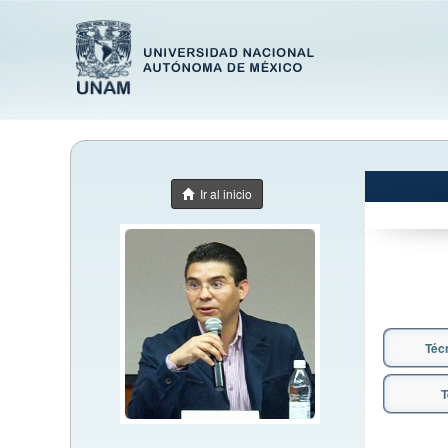
Ir al inicio
Téc
T