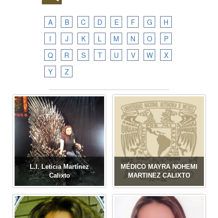
A
B
C
D
E
F
G
H
I
J
K
L
M
N
O
P
Q
R
S
T
U
V
W
X
Y
Z
L.I. Leticia Martínez
MÉDICO MAYRA NOHEMI
Calixto
MARTINEZ CALIXTO