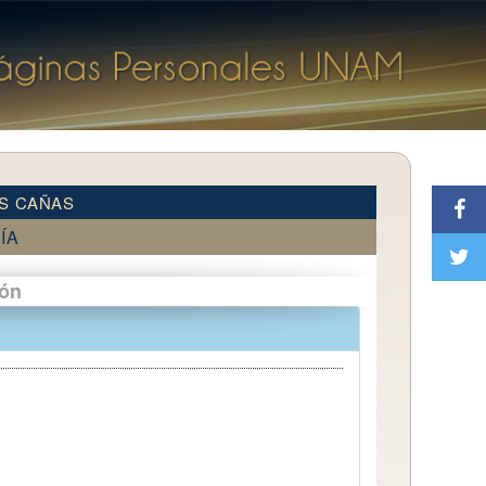
AS CAÑAS
ÍA
ión