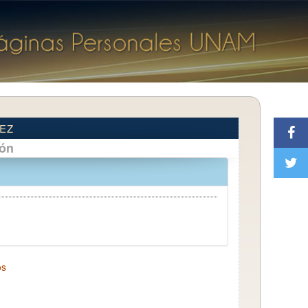
NEZ
ión
os