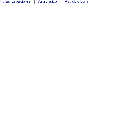
encias Espaciales
Astrofísica
Astrobiología