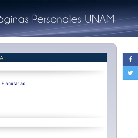
ZA
d
 Planetarias