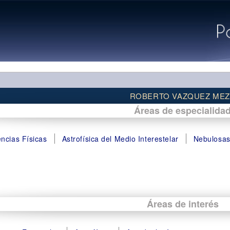
ROBERTO VAZQUEZ ME
Áreas de especialida
encias Físicas
Astrofísica del Medio Interestelar
Nebulosas
Áreas de interés