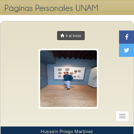
Ir al inicio
Toggl
naviga
Hussein Priego Martínez