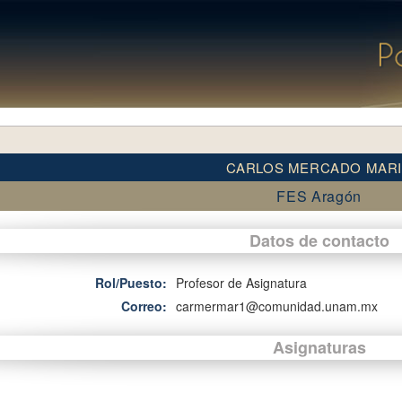
CARLOS MERCADO MAR
FES Aragón
Datos de contacto
Rol/Puesto:
Profesor de Asignatura
Correo:
carmermar1@comunidad.unam.mx
Asignaturas