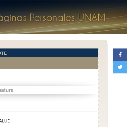
ATE
natura
SALUD