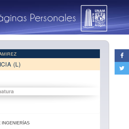
AMIREZ
IA (L)
natura
E INGENIERÍAS