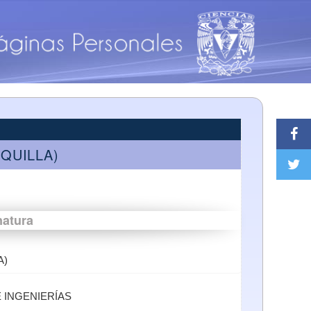
IQUILLA)
natura
A)
E INGENIERÍAS