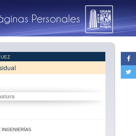
QUEZ
sidual
natura
E INGENIERÍAS