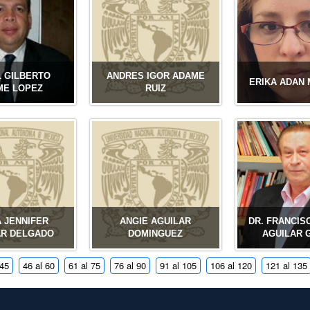
 GILBERTO
ANDRES IGOR ADAME
ERIKA ADAN
ME LOPEZ
RUIZ
A JENNIFER
ANGIE AGUILAR
DR. FRANCIS
AR DELGADO
DOMINGUEZ
AGUILAR 
 45
46 al 60
61 al 75
76 al 90
91 al 105
106 al 120
121 al 135