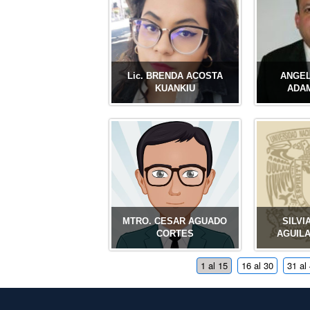
Lic. BRENDA ACOSTA
ANGEL
KUANKIU
ADA
MTRO. CESAR AGUADO
SILVI
CORTES
AGUIL
1 al 15
16 al 30
31 al