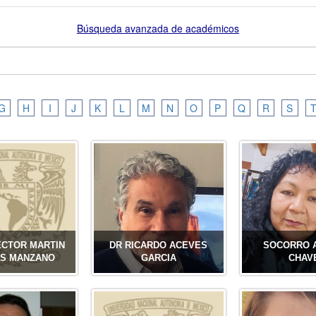
G
H
I
J
K
L
M
N
O
P
Q
R
S
ECTOR MARTIN
DR RICARDO ACEVES
SOCORRO 
IS MANZANO
GARCIA
CHAV