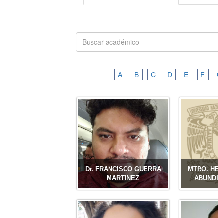
A
B
C
D
E
F
Dr. FRANCISCO GUERRA
MTRO. H
MARTINEZ
ABUND