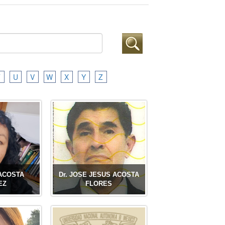
T
U
V
W
X
Y
Z
ACOSTA
Dr. JOSE JESUS ACOSTA
EZ
FLORES